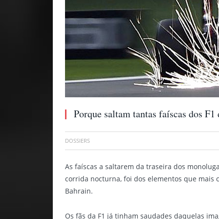
Porque saltam tantas faíscas dos F1
DOSSIERS
As faíscas a saltarem da traseira dos monoluga
corrida nocturna, foi dos elementos que mais 
Bahrain.
Os fãs da F1 já tinham saudades daquelas im