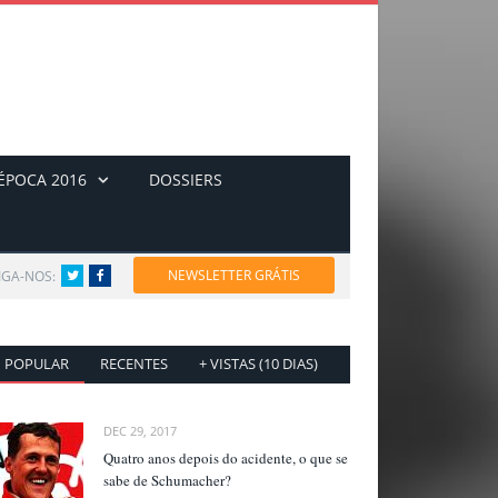
ÉPOCA 2016
DOSSIERS
NEWSLETTER GRÁTIS
IGA-NOS:
Twitter
Facebook
POPULAR
RECENTES
+ VISTAS (10 DIAS)
DEC 29, 2017
Quatro anos depois do acidente, o que se
sabe de Schumacher?