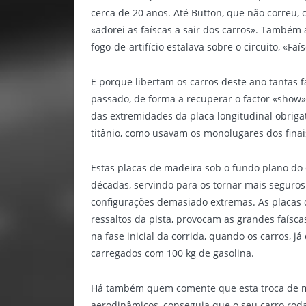
cerca de 20 anos. Até Button, que não correu,
«adorei as faíscas a sair dos carros». Também 
fogo-de-artifício estalava sobre o circuito, «Fa
E porque libertam os carros deste ano tantas f
passado, de forma a recuperar o factor «show»
das extremidades da placa longitudinal obriga
titânio, como usavam os monolugares dos finai
Estas placas de madeira sob o fundo plano do
décadas, servindo para os tornar mais segur
configurações demasiado extremas. As placas d
ressaltos da pista, provocam as grandes faísc
na fase inicial da corrida, quando os carros, já
carregados com 100 kg de gasolina.
Há também quem comente que esta troca de mater
aerodinâmicos, conseguia que o seu carro rod