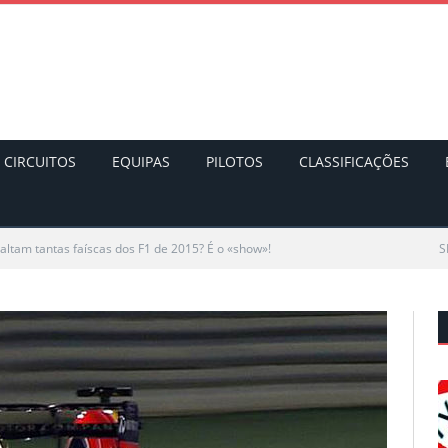
CIRCUITOS
EQUIPAS
PILOTOS
CLASSIFICAÇÕES
altam tantas faíscas dos F1 de 2015? É o «show»!
S