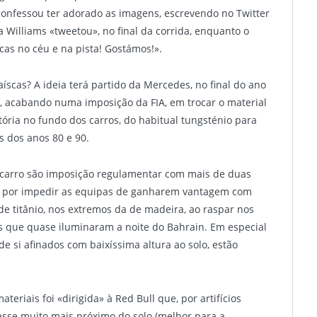
 confessou ter adorado as imagens, escrevendo no Twitter
a Williams «tweetou», no final da corrida, enquanto o
íscas no céu e na pista! Gostámos!».
aíscas? A ideia terá partido da Mercedes, no final do ano
, acabando numa imposição da FIA, em trocar o material
tória no fundo dos carros, do habitual tungsténio para
s dos anos 80 e 90.
 carro são imposição regulamentar com mais de duas
os por impedir as equipas de ganharem vantagem com
e titânio, nos extremos da de madeira, ao raspar nos
as que quase iluminaram a noite do Bahrain. Em especial
 de si afinados com baixíssima altura ao solo, estão
iais foi «dirigida» à Red Bull que, por artifícios
asse muito mais próximo do solo (melhor para a