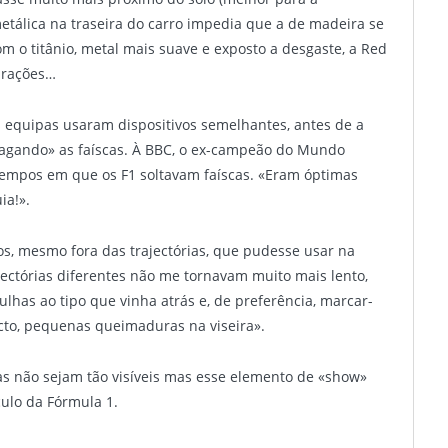
etálica na traseira do carro impedia que a de madeira se
m o titânio, metal mais suave e exposto a desgaste, a Red
urações…
s equipas usaram dispositivos semelhantes, antes de a
apagando» as faíscas. À BBC, o ex-campeão do Mundo
 tempos em que os F1 soltavam faíscas. «Eram óptimas
ia!».
tos, mesmo fora das trajectórias, que pudesse usar na
jectórias diferentes não me tornavam muito mais lento,
lhas ao tipo que vinha atrás e, de preferência, marcar-
acto, pequenas queimaduras na viseira».
cas não sejam tão visíveis mas esse elemento de «show»
culo da Fórmula 1.