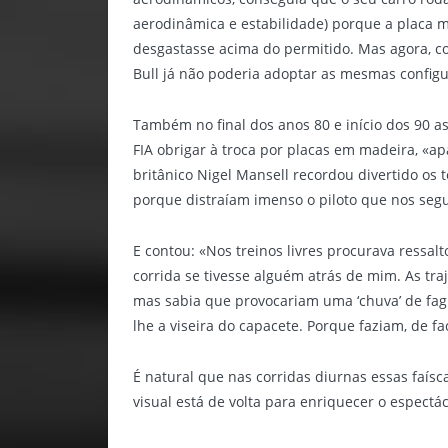
aerodinâmica e estabilidade) porque a placa m
desgastasse acima do permitido. Mas agora, co
Bull já não poderia adoptar as mesmas config
Também no final dos anos 80 e início dos 90 a
FIA obrigar à troca por placas em madeira, «
britânico Nigel Mansell recordou divertido os
porque distraíam imenso o piloto que nos segu
E contou: «Nos treinos livres procurava ressal
corrida se tivesse alguém atrás de mim. As tra
mas sabia que provocariam uma ‘chuva’ de fagu
lhe a viseira do capacete. Porque faziam, de f
É natural que nas corridas diurnas essas faís
visual está de volta para enriquecer o espectá