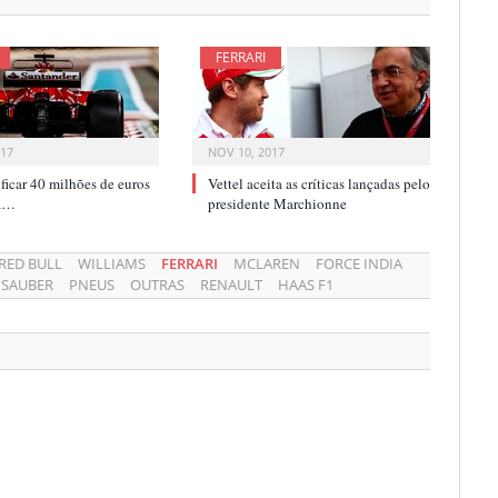
FERRARI
017
NOV 10, 2017
i ficar 40 milhões de euros
Vettel aceita as críticas lançadas pelo
ca…
presidente Marchionne
RED BULL
WILLIAMS
FERRARI
MCLAREN
FORCE INDIA
SAUBER
PNEUS
OUTRAS
RENAULT
HAAS F1