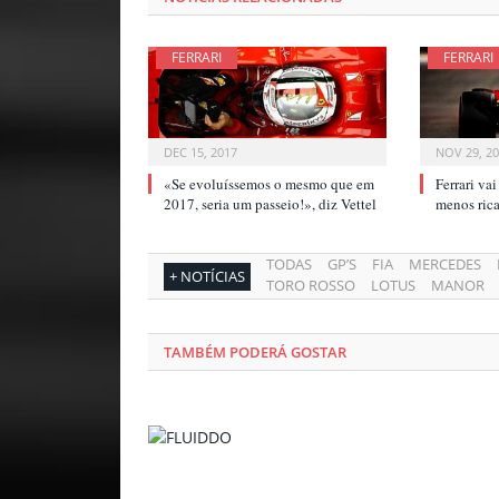
FERRARI
FERRARI
DEC 15, 2017
NOV 29, 2
«Se evoluíssemos o mesmo que em
Ferrari va
2017, seria um passeio!», diz Vettel
menos ri
TODAS
GP’S
FIA
MERCEDES
+ NOTÍCIAS
TORO ROSSO
LOTUS
MANOR
TAMBÉM PODERÁ GOSTAR