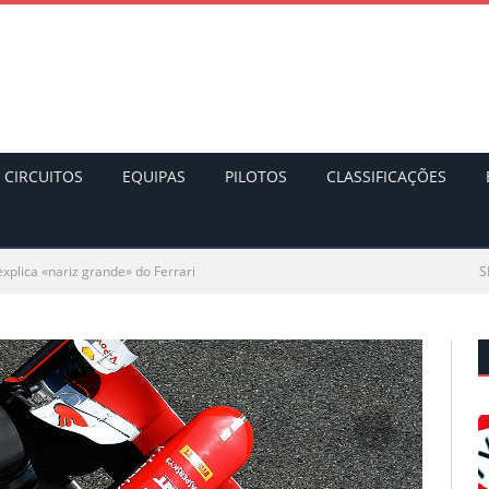
CIRCUITOS
EQUIPAS
PILOTOS
CLASSIFICAÇÕES
explica «nariz grande» do Ferrari
S