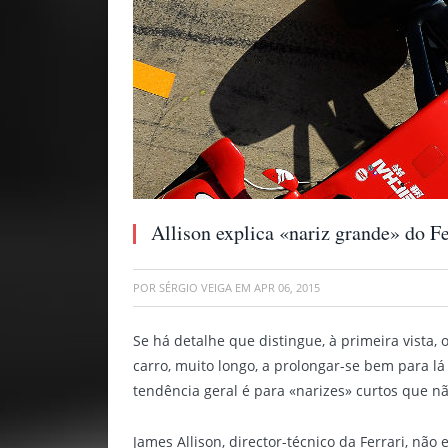
Allison explica «nariz grande» do Fe
POR
SÉRGIO VEIGA
EM
APR 06, 2015
Se há detalhe que distingue, à primeira vista, 
carro, muito longo, a prolongar-se bem para lá
tendência geral é para «narizes» curtos que nã
James Allison, director-técnico da Ferrari, n