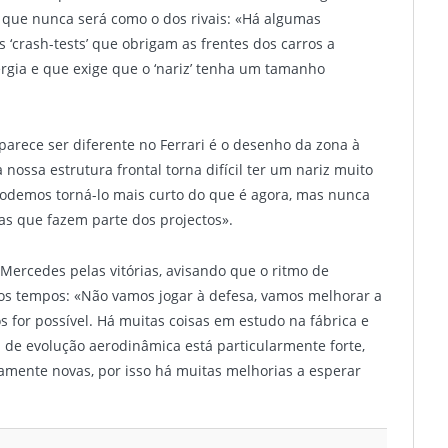
o que nunca será como o dos rivais: «Há algumas
 ‘crash-tests’ que obrigam as frentes dos carros a
gia e que exige que o ‘nariz’ tenha um tamanho
parece ser diferente no Ferrari é o desenho da zona à
nossa estrutura frontal torna difícil ter um nariz muito
. Podemos torná-lo mais curto do que é agora, mas nunca
sas que fazem parte dos projectos».
 Mercedes pelas vitórias, avisando que o ritmo de
mos tempos: «Não vamos jogar à defesa, vamos melhorar a
 for possível. Há muitas coisas em estudo na fábrica e
 de evolução aerodinâmica está particularmente forte,
vamente novas, por isso há muitas melhorias a esperar