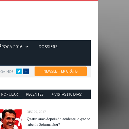
ÉPOCA 2016
DOSSIERS
NEWSLETTER GRÁTIS
IGA-NOS:
Twitter
Facebook
POPULAR
RECENTES
+ VISTAS (10 DIAS)
DEC 29, 2017
Quatro anos depois do acidente, o que se
sabe de Schumacher?