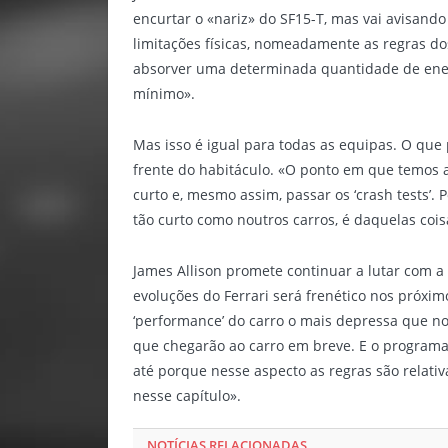
encurtar o «nariz» do SF15-T, mas vai avisand
limitações físicas, nomeadamente as regras dos
absorver uma determinada quantidade de ener
mínimo».
Mas isso é igual para todas as equipas. O que 
frente do habitáculo. «O ponto em que temos a 
curto e, mesmo assim, passar os ‘crash tests’
tão curto como noutros carros, é daquelas coi
James Allison promete continuar a lutar com a
evoluções do Ferrari será frenético nos próxi
‘performance’ do carro o mais depressa que nos
que chegarão ao carro em breve. E o programa
até porque nesse aspecto as regras são relati
nesse capítulo».
NOTÍCIAS RELACIONADAS