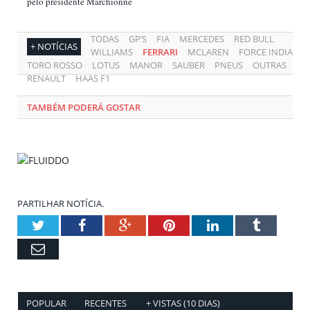
pelo presidente Marchionne
TODAS
GP’S
FIA
MERCEDES
RED BULL
+ NOTÍCIAS
WILLIAMS
FERRARI
MCLAREN
FORCE INDIA
TORO ROSSO
LOTUS
MANOR
SAUBER
PNEUS
OUTRAS
RENAULT
HAAS F1
TAMBÉM PODERÁ GOSTAR
PARTILHAR NOTÍCIA.
Twitter
Facebook
Google+
Pinterest
LinkedIn
Tumblr
Email
POPULAR
RECENTES
+ VISTAS (10 DIAS)