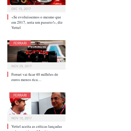
DEC 15, 2017
«Se evoluíssemos o mesmo que
em 2017, seria um passeio!», diz
Vettel
FERRARI
NOV 29, 2017
Ferrari vai ficar 40 milhões de
euros menos rica…
FERRARI
NOV 10, 2017
Vettel aceita as críticas lançadas