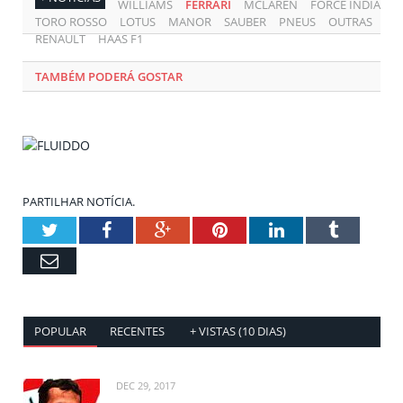
WILLIAMS
FERRARI
MCLAREN
FORCE INDIA
TORO ROSSO
LOTUS
MANOR
SAUBER
PNEUS
OUTRAS
RENAULT
HAAS F1
TAMBÉM PODERÁ GOSTAR
PARTILHAR NOTÍCIA.
Twitter
Facebook
Google+
Pinterest
LinkedIn
Tumblr
Email
POPULAR
RECENTES
+ VISTAS (10 DIAS)
DEC 29, 2017