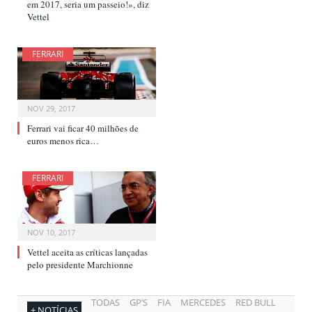
em 2017, seria um passeio!», diz
Vettel
FERRARI
NOV 29, 2017
Ferrari vai ficar 40 milhões de
euros menos rica…
FERRARI
NOV 10, 2017
Vettel aceita as críticas lançadas
pelo presidente Marchionne
TODAS
GP’S
FIA
MERCEDES
RED BULL
+ NOTÍCIAS