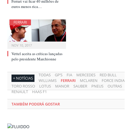
Ferrari vai ficar 40 milhões de
euros menos rica…
FERRARI
NOV 10, 2017
Vettel aceita as críticas lançadas
pelo presidente Marchionne
TODAS
GP’S
FIA
MERCEDES
RED BULL
+ NOTÍCIAS
WILLIAMS
FERRARI
MCLAREN
FORCE INDIA
TORO ROSSO
LOTUS
MANOR
SAUBER
PNEUS
OUTRAS
RENAULT
HAAS F1
TAMBÉM PODERÁ GOSTAR