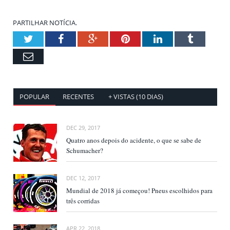
PARTILHAR NOTÍCIA.
Twitter
Facebook
Google+
Pinterest
LinkedIn
Tumblr
Email
POPULAR
RECENTES
+ VISTAS (10 DIAS)
DEC 29, 2017
Quatro anos depois do acidente, o que se sabe de
Schumacher?
DEC 12, 2017
Mundial de 2018 já começou! Pneus escolhidos para
três corridas
APR 22, 2018