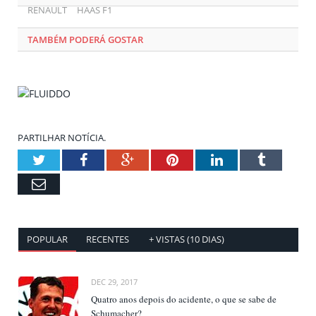
RENAULT
HAAS F1
TAMBÉM PODERÁ GOSTAR
PARTILHAR NOTÍCIA.
Twitter
Facebook
Google+
Pinterest
LinkedIn
Tumblr
Email
POPULAR
RECENTES
+ VISTAS (10 DIAS)
DEC 29, 2017
Quatro anos depois do acidente, o que se sabe de
Schumacher?