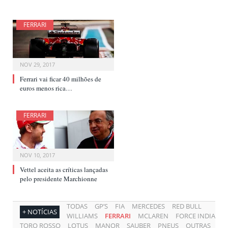
FERRARI
NOV 29, 2017
Ferrari vai ficar 40 milhões de
euros menos rica…
FERRARI
NOV 10, 2017
Vettel aceita as críticas lançadas
pelo presidente Marchionne
TODAS
GP’S
FIA
MERCEDES
RED BULL
+ NOTÍCIAS
WILLIAMS
FERRARI
MCLAREN
FORCE INDIA
TORO ROSSO
LOTUS
MANOR
SAUBER
PNEUS
OUTRAS