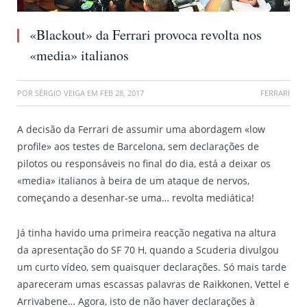
«Blackout» da Ferrari provoca revolta nos
«media» italianos
POR
SÉRGIO VEIGA
EM
FEB 28, 2017
FERRARI
A decisão da Ferrari de assumir uma abordagem «low
profile» aos testes de Barcelona, sem declarações de
pilotos ou responsáveis no final do dia, está a deixar os
«media» italianos à beira de um ataque de nervos,
começando a desenhar-se uma… revolta mediática!
Já tinha havido uma primeira reacção negativa na altura
da apresentação do SF 70 H, quando a Scuderia divulgou
um curto vídeo, sem quaisquer declarações. Só mais tarde
apareceram umas escassas palavras de Raikkonen, Vettel e
Arrivabene… Agora, isto de não haver declarações à