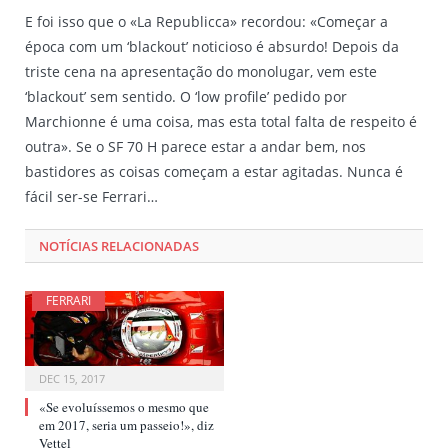
E foi isso que o «La Republicca» recordou: «Começar a
época com um ‘blackout’ noticioso é absurdo! Depois da
triste cena na apresentação do monolugar, vem este
‘blackout’ sem sentido. O ‘low profile’ pedido por
Marchionne é uma coisa, mas esta total falta de respeito é
outra». Se o SF 70 H parece estar a andar bem, nos
bastidores as coisas começam a estar agitadas. Nunca é
fácil ser-se Ferrari…
NOTÍCIAS RELACIONADAS
FERRARI
DEC 15, 2017
«Se evoluíssemos o mesmo que
em 2017, seria um passeio!», diz
Vettel