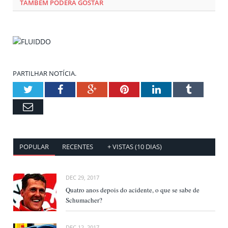
TAMBÉM PODERÁ GOSTAR
PARTILHAR NOTÍCIA.
Twitter
Facebook
Google+
Pinterest
LinkedIn
Tumblr
Email
POPULAR
RECENTES
+ VISTAS (10 DIAS)
DEC 29, 2017
Quatro anos depois do acidente, o que se sabe de
Schumacher?
DEC 12, 2017