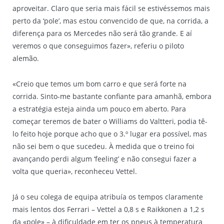
aproveitar. Claro que seria mais fácil se estivéssemos mais
perto da ‘pole’, mas estou convencido de que, na corrida, a
diferença para os Mercedes não será tão grande. E aí
veremos o que conseguimos fazer», referiu o piloto
alemão.
«Creio que temos um bom carro e que será forte na
corrida. Sinto-me bastante confiante para amanhã, embora
a estratégia esteja ainda um pouco em aberto. Para
começar teremos de bater o Williams do Valtteri, podia tê-
lo feito hoje porque acho que o 3.º lugar era possível, mas
não sei bem o que sucedeu. À medida que o treino foi
avançando perdi algum ‘feeling’ e não consegui fazer a
volta que queria», reconheceu Vettel.
Já o seu colega de equipa atribuía os tempos claramente
mais lentos dos Ferrari – Vettel a 0,8 s e Raikkonen a 1,2 s
da «pole» – à dificuldade em ter os pneus à temperatura