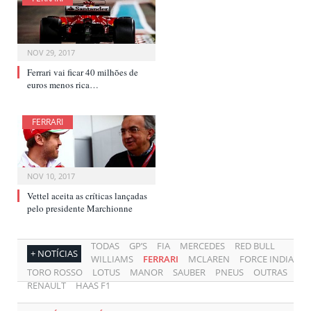
NOV 29, 2017
Ferrari vai ficar 40 milhões de
euros menos rica…
FERRARI
NOV 10, 2017
Vettel aceita as críticas lançadas
pelo presidente Marchionne
TODAS
GP’S
FIA
MERCEDES
RED BULL
+ NOTÍCIAS
WILLIAMS
FERRARI
MCLAREN
FORCE INDIA
TORO ROSSO
LOTUS
MANOR
SAUBER
PNEUS
OUTRAS
RENAULT
HAAS F1