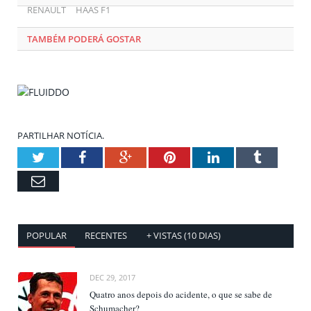
RENAULT
HAAS F1
TAMBÉM PODERÁ GOSTAR
PARTILHAR NOTÍCIA.
Twitter
Facebook
Google+
Pinterest
LinkedIn
Tumblr
Email
POPULAR
RECENTES
+ VISTAS (10 DIAS)
DEC 29, 2017
Quatro anos depois do acidente, o que se sabe de
Schumacher?