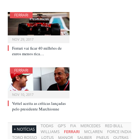
FERRARI
NOV 29, 2017
Ferrari vai ficar 40 milhões de
euros menos rica…
FERRARI
NOV 10, 2017
Vettel aceita as críticas lançadas
pelo presidente Marchionne
TODAS
GP’S
FIA
MERCEDES
RED BULL
+ NOTÍCIAS
WILLIAMS
FERRARI
MCLAREN
FORCE INDIA
TORO ROSSO
LOTUS
MANOR
SAUBER
PNEUS
OUTRAS