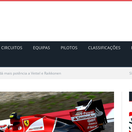
CIRCUITOS
EQUIPAS
PILOTOS
CLASSIFICAÇÕES
 dá mais potência a Vettel e Raikkonen
S