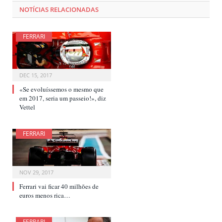
NOTÍCIAS RELACIONADAS
FERRARI
DEC 15, 2017
«Se evoluíssemos o mesmo que
em 2017, seria um passeio!», diz
Vettel
FERRARI
NOV 29, 2017
Ferrari vai ficar 40 milhões de
euros menos rica…
FERRARI