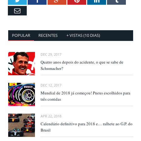
Email
POPULAR
RECENTES
+ VISTAS (10 DIAS)
DEC 29, 2017
Quatro anos depois do acidente, o que se sabe de
Schumacher?
DEC 12, 2017
Mundial de 2018 já começou! Pneus escolhidos para
três corridas
APR 22, 2018
Calendário definitivo para 2018 e… ralhete ao G.P. do
Brasil