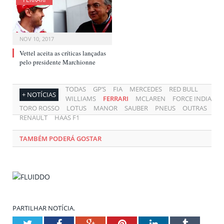
NOV 10, 2017
Vettel aceita as críticas lançadas
pelo presidente Marchionne
TODAS
GP’S
FIA
MERCEDES
RED BULL
+ NOTÍCIAS
WILLIAMS
FERRARI
MCLAREN
FORCE INDIA
TORO ROSSO
LOTUS
MANOR
SAUBER
PNEUS
OUTRAS
RENAULT
HAAS F1
TAMBÉM PODERÁ GOSTAR
PARTILHAR NOTÍCIA.
Twitter
Facebook
Google+
Pinterest
LinkedIn
Tumblr