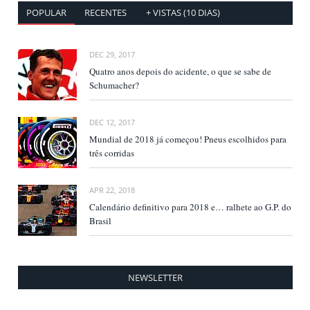
POPULAR
RECENTES
+ VISTAS (10 DIAS)
DEC 29, 2017
Quatro anos depois do acidente, o que se sabe de
Schumacher?
DEC 12, 2017
Mundial de 2018 já começou! Pneus escolhidos para
três corridas
APR 22, 2018
Calendário definitivo para 2018 e… ralhete ao G.P. do
Brasil
NEWSLETTER