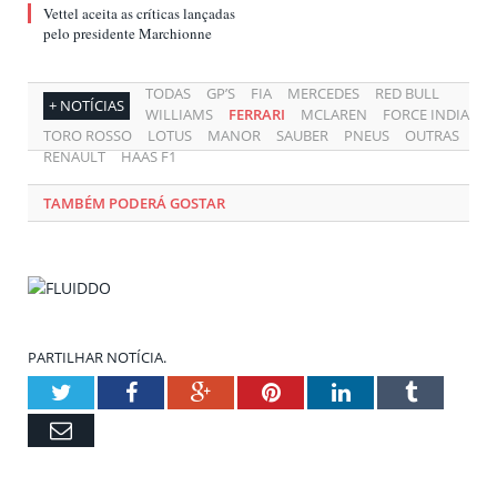
Vettel aceita as críticas lançadas
pelo presidente Marchionne
TODAS
GP’S
FIA
MERCEDES
RED BULL
+ NOTÍCIAS
WILLIAMS
FERRARI
MCLAREN
FORCE INDIA
TORO ROSSO
LOTUS
MANOR
SAUBER
PNEUS
OUTRAS
RENAULT
HAAS F1
TAMBÉM PODERÁ GOSTAR
PARTILHAR NOTÍCIA.
Twitter
Facebook
Google+
Pinterest
LinkedIn
Tumblr
Email