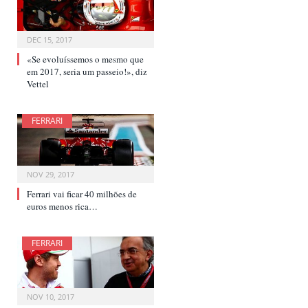
DEC 15, 2017
«Se evoluíssemos o mesmo que
em 2017, seria um passeio!», diz
Vettel
FERRARI
NOV 29, 2017
Ferrari vai ficar 40 milhões de
euros menos rica…
FERRARI
NOV 10, 2017