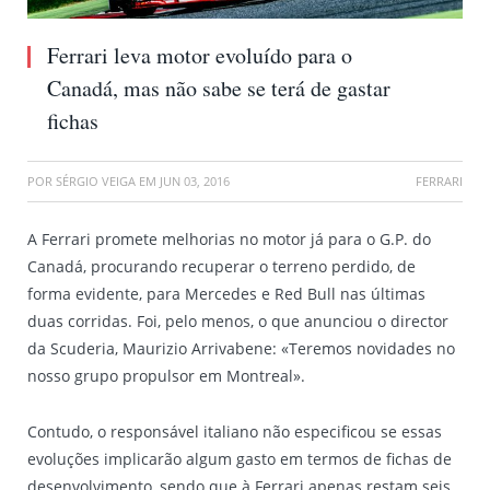
Ferrari leva motor evoluído para o
Canadá, mas não sabe se terá de gastar
fichas
POR
SÉRGIO VEIGA
EM
JUN 03, 2016
FERRARI
A Ferrari promete melhorias no motor já para o G.P. do
Canadá, procurando recuperar o terreno perdido, de
forma evidente, para Mercedes e Red Bull nas últimas
duas corridas. Foi, pelo menos, o que anunciou o director
da Scuderia, Maurizio Arrivabene: «Teremos novidades no
nosso grupo propulsor em Montreal».
Contudo, o responsável italiano não especificou se essas
evoluções implicarão algum gasto em termos de fichas de
desenvolvimento, sendo que à Ferrari apenas restam seis