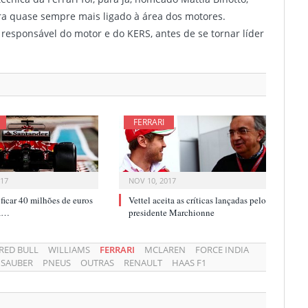
a quase sempre mais ligado à área dos motores.
sponsável do motor e do KERS, antes de se tornar líder
FERRARI
017
NOV 10, 2017
i ficar 40 milhões de euros
Vettel aceita as críticas lançadas pelo
ca…
presidente Marchionne
RED BULL
WILLIAMS
FERRARI
MCLAREN
FORCE INDIA
SAUBER
PNEUS
OUTRAS
RENAULT
HAAS F1