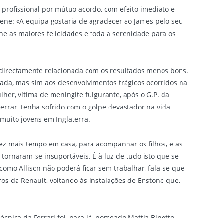
profissional por mútuo acordo, com efeito imediato e
ene: «A equipa gostaria de agradecer ao James pelo seu
he as maiores felicidades e toda a serenidade para os
 directamente relacionada com os resultados menos bons,
rada, mas sim aos desenvolvimentos trágicos ocorridos na
her, vítima de meningite fulgurante, após o G.P. da
 Ferrari tenha sofrido com o golpe devastador na vida
 muito jovens em Inglaterra.
vez mais tempo em casa, para acompanhar os filhos, e as
 tornaram-se insuportáveis. É à luz de tudo isto que se
o Allison não poderá ficar sem trabalhar, fala-se que
ros da Renault, voltando às instalações de Enstone que,
écnica da Ferrari foi, para já, nomeado Mattia Binotto,