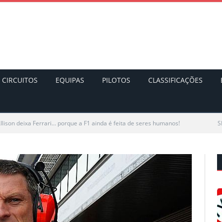
CIRCUITOS
EQUIPAS
PILOTOS
CLASSIFICAÇÕES
llison deixa Ferrari… porque a F1 ainda é feita de seres humanos!
S