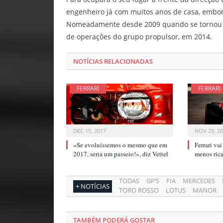
engenheiro já com muitos anos de casa, embor
Nomeadamente desde 2009 quando se tornou re
de operações do grupo propulsor, em 2014.
NOTÍCIAS RELACIONADAS
FERRARI
FERRARI
DEC 15, 2017
NOV 29, 2
«Se evoluíssemos o mesmo que em
Ferrari va
2017, seria um passeio!», diz Vettel
menos ri
TODAS
GP’S
FIA
MERCEDES
+ NOTÍCIAS
TORO ROSSO
LOTUS
MANOR
TAMBÉM PODERÁ GOSTAR