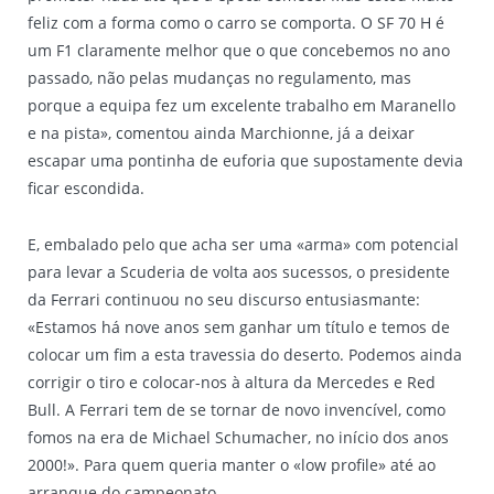
feliz com a forma como o carro se comporta. O SF 70 H é
um F1 claramente melhor que o que concebemos no ano
passado, não pelas mudanças no regulamento, mas
porque a equipa fez um excelente trabalho em Maranello
e na pista», comentou ainda Marchionne, já a deixar
escapar uma pontinha de euforia que supostamente devia
ficar escondida.
E, embalado pelo que acha ser uma «arma» com potencial
para levar a Scuderia de volta aos sucessos, o presidente
da Ferrari continuou no seu discurso entusiasmante:
«Estamos há nove anos sem ganhar um título e temos de
colocar um fim a esta travessia do deserto. Podemos ainda
corrigir o tiro e colocar-nos à altura da Mercedes e Red
Bull. A Ferrari tem de se tornar de novo invencível, como
fomos na era de Michael Schumacher, no início dos anos
2000!». Para quem queria manter o «low profile» até ao
arranque do campeonato…