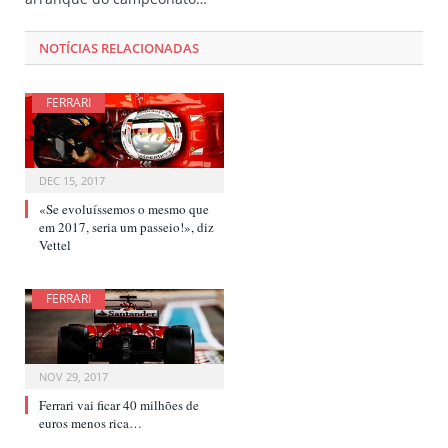
NOTÍCIAS RELACIONADAS
FERRARI
DEC 15, 2017
«Se evoluíssemos o mesmo que
em 2017, seria um passeio!», diz
Vettel
FERRARI
NOV 29, 2017
Ferrari vai ficar 40 milhões de
euros menos rica…