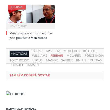
FERRARI
NOV 10, 2017
Vettel aceita as críticas lançadas
pelo presidente Marchionne
TODAS
GP’S
FIA
MERCEDES
RED BULL
+ NOTÍCIAS
WILLIAMS
FERRARI
MCLAREN
FORCE INDIA
TORO ROSSO
LOTUS
MANOR
SAUBER
PNEUS
OUTRAS
RENAULT
HAAS F1
TAMBÉM PODERÁ GOSTAR
PARTILHAR NOTÍCIA.