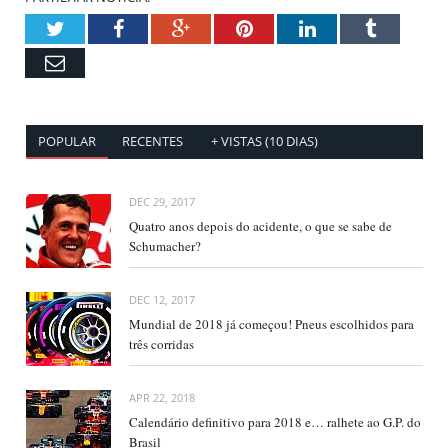
Twitter
Facebook
Google+
Pinterest
LinkedIn
Tumblr
Email
POPULAR
RECENTES
+ VISTAS (10 DIAS)
DEC 29, 2017
Quatro anos depois do acidente, o que se sabe de
Schumacher?
DEC 12, 2017
Mundial de 2018 já começou! Pneus escolhidos para
três corridas
APR 22, 2018
Calendário definitivo para 2018 e… ralhete ao G.P. do
Brasil