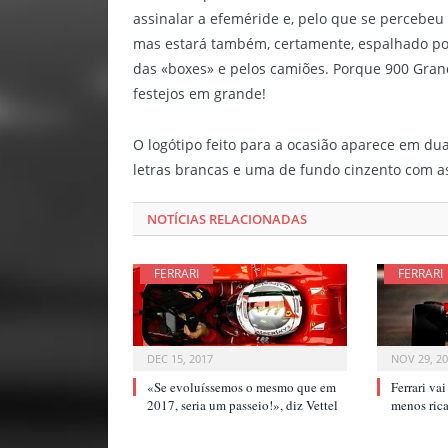
assinalar a efeméride e, pelo que se percebeu
mas estará também, certamente, espalhado por
das «boxes» e pelos camiões. Porque 900 Gran
festejos em grande!
O logótipo feito para a ocasião aparece em du
letras brancas e uma de fundo cinzento com a
NOTÍCIAS RELACIONADAS
FERRARI
FERRARI
DEC 15, 2017
NOV 29, 2
«Se evoluíssemos o mesmo que em
Ferrari va
2017, seria um passeio!», diz Vettel
menos ri