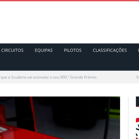
CIRCUITOS
EQUIPAS
PILOTOS
CLASSIFICAÇÕES
 que a Scuderia vai assinalar o seu 900.º Grande Prémio
S