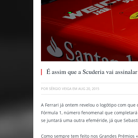
É assim que a Scuderia vai assinala
POR
SÉRGIO VEIGA
EM
AUG 20, 2015
A Ferrari já ontem revelou o logótipo com qu
Fórmula 1, número fenomenal que completará 
se juntará uma outra efeméride, já que Sebastia
Como sempre tem feito nos Grandes Prémios «c