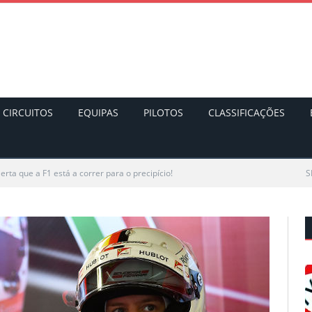
CIRCUITOS
EQUIPAS
PILOTOS
CLASSIFICAÇÕES
lerta que a F1 está a correr para o precipício!
S