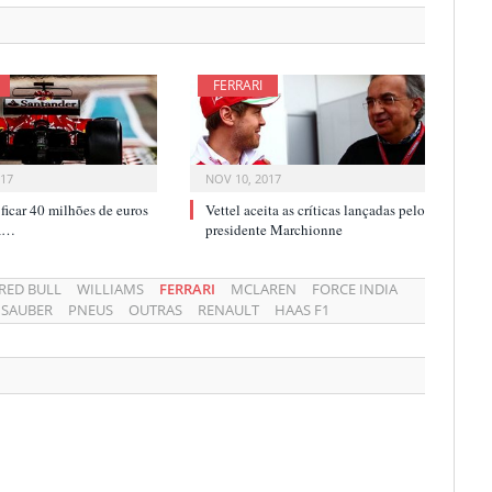
FERRARI
017
NOV 10, 2017
i ficar 40 milhões de euros
Vettel aceita as críticas lançadas pelo
ca…
presidente Marchionne
RED BULL
WILLIAMS
FERRARI
MCLAREN
FORCE INDIA
SAUBER
PNEUS
OUTRAS
RENAULT
HAAS F1