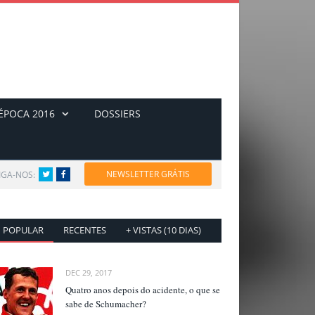
ÉPOCA 2016
DOSSIERS
NEWSLETTER GRÁTIS
IGA-NOS:
Twitter
Facebook
POPULAR
RECENTES
+ VISTAS (10 DIAS)
DEC 29, 2017
Quatro anos depois do acidente, o que se
sabe de Schumacher?