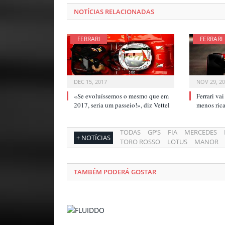
NOTÍCIAS RELACIONADAS
FERRARI
FERRARI
DEC 15, 2017
NOV 29, 2
«Se evoluíssemos o mesmo que em
Ferrari va
2017, seria um passeio!», diz Vettel
menos ri
TODAS
GP’S
FIA
MERCEDES
+ NOTÍCIAS
TORO ROSSO
LOTUS
MANOR
TAMBÉM PODERÁ GOSTAR