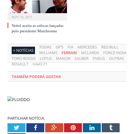
NOV 10, 2017
Vettel aceita as críticas lançadas
pelo presidente Marchionne
TODAS
GP’S
FIA
MERCEDES
RED BULL
+ NOTÍCIAS
WILLIAMS
FERRARI
MCLAREN
FORCE INDIA
TORO ROSSO
LOTUS
MANOR
SAUBER
PNEUS
OUTRAS
RENAULT
HAAS F1
TAMBÉM PODERÁ GOSTAR
PARTILHAR NOTÍCIA.
Twitter
Facebook
Google+
Pinterest
LinkedIn
Tumblr