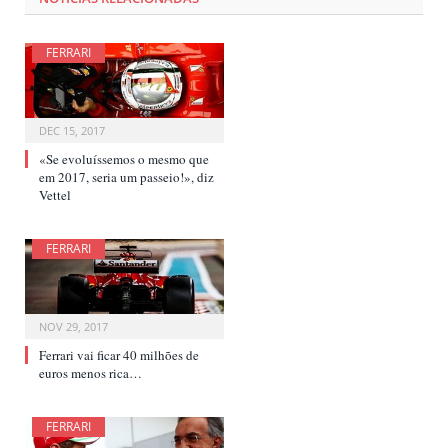
FERRARI
DEC 15, 2017
«Se evoluíssemos o mesmo que
em 2017, seria um passeio!», diz
Vettel
FERRARI
NOV 29, 2017
Ferrari vai ficar 40 milhões de
euros menos rica…
FERRARI