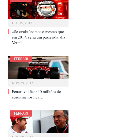
DEC 15, 2017
«Se evoluíssemos o mesmo que
em 2017, seria um passeio!», diz
Vettel
FERRARI
NOV 29, 2017
Ferrari vai ficar 40 milhões de
euros menos rica…
FERRARI