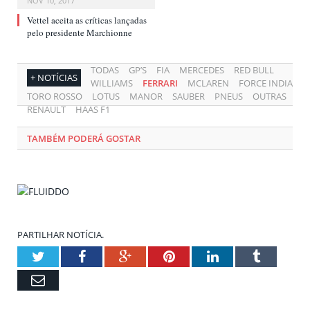
NOV 10, 2017
Vettel aceita as críticas lançadas
pelo presidente Marchionne
TODAS
GP’S
FIA
MERCEDES
RED BULL
+ NOTÍCIAS
WILLIAMS
FERRARI
MCLAREN
FORCE INDIA
TORO ROSSO
LOTUS
MANOR
SAUBER
PNEUS
OUTRAS
RENAULT
HAAS F1
TAMBÉM PODERÁ GOSTAR
PARTILHAR NOTÍCIA.
Twitter
Facebook
Google+
Pinterest
LinkedIn
Tumblr
Email