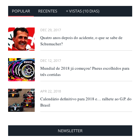
POPULAR
RECENTES
+ VISTAS (10 DIAS)
DEC 29, 2017
Quatro anos depois do acidente, o que se sabe de
Schumacher?
DEC 12, 2017
Mundial de 2018 já começou! Pneus escolhidos para
três corridas
APR 22, 2018
Calendário definitivo para 2018 e… ralhete ao G.P. do
Brasil
NEWSLETTER