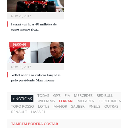
NOV 29, 2017
Ferrari vai ficar 40 milhões de
euros menos rica…
FERRARI
NOV 10, 2017
Vettel aceita as críticas lançadas
pelo presidente Marchionne
TODAS
GP’S
FIA
MERCEDES
RED BULL
+ NOTÍCIAS
WILLIAMS
FERRARI
MCLAREN
FORCE INDIA
TORO ROSSO
LOTUS
MANOR
SAUBER
PNEUS
OUTRAS
RENAULT
HAAS F1
TAMBÉM PODERÁ GOSTAR