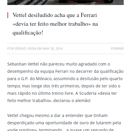
Vettel desiludido acha que a Ferrari
«devia ter feito melhor trabalho» na
qualificação!
POR
SÉRGIO VEIGA
EM
MAY 28, 2016
FERRARI
Sebastian Vettel não pareceu muito agradado com o
desempenho da equipa Ferrari no decorrer da qualificação
para o G.P. do Mónaco, assumindo a desilusão pelo quarto
tempo, mas longe dos três primeiros, depois de ter sido o
mais rápido no último treino livre. A Scuderia «devia ter
feito melhor trabalho», declarou o alemão!
Vettel chegou mesmo a dar a entender que tinham
desperdiçado uma oportunidade de ouro de lutarem pela
«pole position», terminando… a quase um segundo de