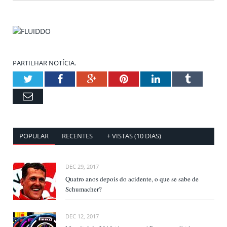
PARTILHAR NOTÍCIA.
Twitter
Facebook
Google+
Pinterest
LinkedIn
Tumblr
Email
POPULAR
RECENTES
+ VISTAS (10 DIAS)
DEC 29, 2017
Quatro anos depois do acidente, o que se sabe de
Schumacher?
DEC 12, 2017