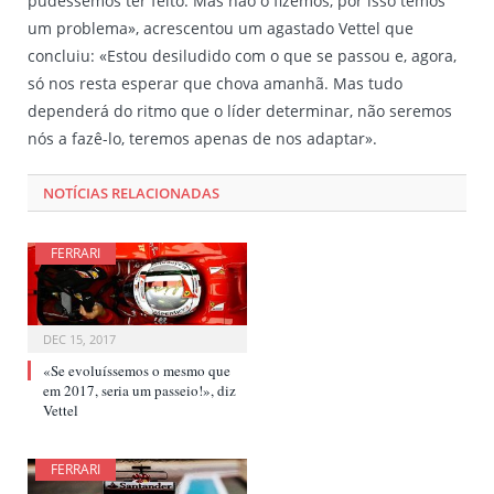
pudéssemos ter feito. Mas não o fizemos, por isso temos
um problema», acrescentou um agastado Vettel que
concluiu: «Estou desiludido com o que se passou e, agora,
só nos resta esperar que chova amanhã. Mas tudo
dependerá do ritmo que o líder determinar, não seremos
nós a fazê-lo, teremos apenas de nos adaptar».
NOTÍCIAS RELACIONADAS
FERRARI
DEC 15, 2017
«Se evoluíssemos o mesmo que
em 2017, seria um passeio!», diz
Vettel
FERRARI