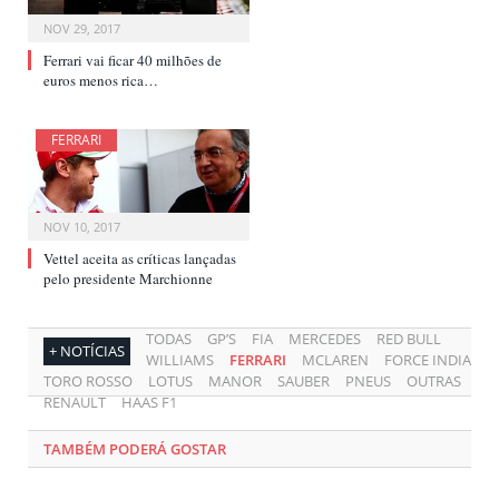
NOV 29, 2017
Ferrari vai ficar 40 milhões de
euros menos rica…
FERRARI
NOV 10, 2017
Vettel aceita as críticas lançadas
pelo presidente Marchionne
TODAS
GP’S
FIA
MERCEDES
RED BULL
+ NOTÍCIAS
WILLIAMS
FERRARI
MCLAREN
FORCE INDIA
TORO ROSSO
LOTUS
MANOR
SAUBER
PNEUS
OUTRAS
RENAULT
HAAS F1
TAMBÉM PODERÁ GOSTAR