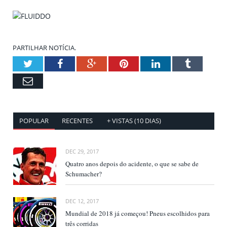
PARTILHAR NOTÍCIA.
Twitter
Facebook
Google+
Pinterest
LinkedIn
Tumblr
Email
POPULAR
RECENTES
+ VISTAS (10 DIAS)
DEC 29, 2017
Quatro anos depois do acidente, o que se sabe de
Schumacher?
DEC 12, 2017
Mundial de 2018 já começou! Pneus escolhidos para
três corridas