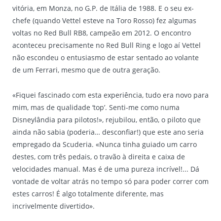
vitória, em Monza, no G.P. de Itália de 1988. E o seu ex-
chefe (quando Vettel esteve na Toro Rosso) fez algumas
voltas no Red Bull RB8, campeão em 2012. O encontro
aconteceu precisamente no Red Bull Ring e logo aí Vettel
não escondeu o entusiasmo de estar sentado ao volante
de um Ferrari, mesmo que de outra geração.
«Fiquei fascinado com esta experiência, tudo era novo para
mim, mas de qualidade ‘top’. Senti-me como numa
Disneylândia para pilotos!», rejubilou, então, o piloto que
ainda não sabia (poderia… desconfiar!) que este ano seria
empregado da Scuderia. «Nunca tinha guiado um carro
destes, com três pedais, o travão à direita e caixa de
velocidades manual. Mas é de uma pureza incrível!... Dá
vontade de voltar atrás no tempo só para poder correr com
estes carros! É algo totalmente diferente, mas
incrivelmente divertido».