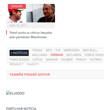
FERRARI
NOV 10, 2017
Vettel aceita as críticas lançadas
pelo presidente Marchionne
TODAS
GP’S
FIA
MERCEDES
RED BULL
+ NOTÍCIAS
WILLIAMS
FERRARI
MCLAREN
FORCE INDIA
TORO ROSSO
LOTUS
MANOR
SAUBER
PNEUS
OUTRAS
RENAULT
HAAS F1
TAMBÉM PODERÁ GOSTAR
PARTILHAR NOTÍCIA.