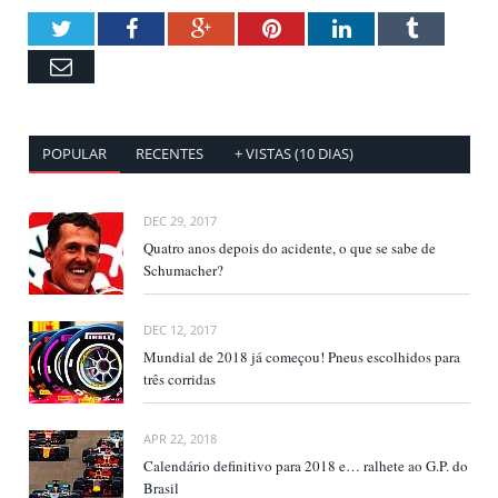
Twitter
Facebook
Google+
Pinterest
LinkedIn
Tumblr
Email
POPULAR
RECENTES
+ VISTAS (10 DIAS)
DEC 29, 2017
Quatro anos depois do acidente, o que se sabe de
Schumacher?
DEC 12, 2017
Mundial de 2018 já começou! Pneus escolhidos para
três corridas
APR 22, 2018
Calendário definitivo para 2018 e… ralhete ao G.P. do
Brasil