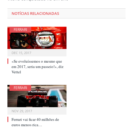
NOTÍCIAS RELACIONADAS
FERRARI
DEC 15, 2017
«Se evoluíssemos o mesmo que
em 2017, seria um passeio!», diz
Vettel
FERRARI
NOV 29, 2017
Ferrari vai ficar 40 milhões de
euros menos rica…