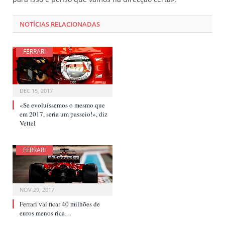
NOTÍCIAS RELACIONADAS
FERRARI
DEC 15, 2017
«Se evoluíssemos o mesmo que
em 2017, seria um passeio!», diz
Vettel
FERRARI
NOV 29, 2017
Ferrari vai ficar 40 milhões de
euros menos rica…