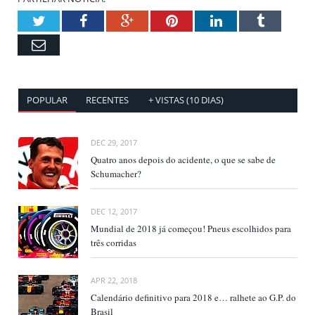
Twitter
Facebook
Google+
Pinterest
LinkedIn
Tumblr
Email
POPULAR
RECENTES
+ VISTAS (10 DIAS)
DEC 29, 2017
Quatro anos depois do acidente, o que se sabe de
Schumacher?
DEC 12, 2017
Mundial de 2018 já começou! Pneus escolhidos para
três corridas
APR 22, 2018
Calendário definitivo para 2018 e… ralhete ao G.P. do
Brasil