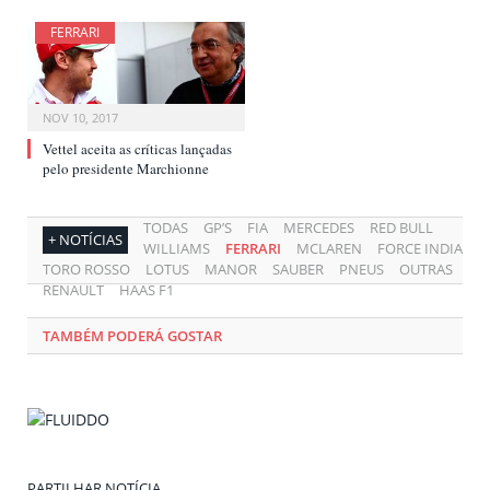
FERRARI
NOV 10, 2017
Vettel aceita as críticas lançadas
pelo presidente Marchionne
TODAS
GP’S
FIA
MERCEDES
RED BULL
+ NOTÍCIAS
WILLIAMS
FERRARI
MCLAREN
FORCE INDIA
TORO ROSSO
LOTUS
MANOR
SAUBER
PNEUS
OUTRAS
RENAULT
HAAS F1
TAMBÉM PODERÁ GOSTAR
PARTILHAR NOTÍCIA.