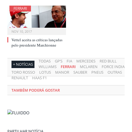
FERRARI
NOV 10, 2017
Vettel aceita as críticas lançadas
pelo presidente Marchionne
TODAS
GP’S
FIA
MERCEDES
RED BULL
+ NOTÍCIAS
WILLIAMS
FERRARI
MCLAREN
FORCE INDIA
TORO ROSSO
LOTUS
MANOR
SAUBER
PNEUS
OUTRAS
RENAULT
HAAS F1
TAMBÉM PODERÁ GOSTAR
PARTILHAR NOTÍCIA.