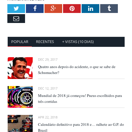
Twitter
Facebook
Google+
Pinterest
LinkedIn
Tumblr
Email
POPULAR
RECENTES
+ VISTAS (10 DIAS)
DEC 29, 2017
Quatro anos depois do acidente, o que se sabe de
Schumacher?
DEC 12, 2017
Mundial de 2018 já começou! Pneus escolhidos para
três corridas
APR 22, 2018
Calendário definitivo para 2018 e… ralhete ao G.P. do
Brasil