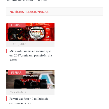
NOTÍCIAS RELACIONADAS
FERRARI
DEC 15, 2017
«Se evoluíssemos o mesmo que
em 2017, seria um passeio!», diz
Vettel
FERRARI
NOV 29, 2017
Ferrari vai ficar 40 milhões de
euros menos rica…