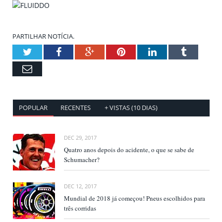
PARTILHAR NOTÍCIA.
Twitter
Facebook
Google+
Pinterest
LinkedIn
Tumblr
Email
POPULAR
RECENTES
+ VISTAS (10 DIAS)
DEC 29, 2017
Quatro anos depois do acidente, o que se sabe de
Schumacher?
DEC 12, 2017
Mundial de 2018 já começou! Pneus escolhidos para
três corridas