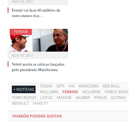
NOV 29, 2017
Ferrari vai ficar 40 milhões de
euros menos rica…
FERRARI
NOV 10, 2017
Vettel aceita as críticas lançadas
pelo presidente Marchionne
TODAS
GP’S
FIA
MERCEDES
RED BULL
+ NOTÍCIAS
WILLIAMS
FERRARI
MCLAREN
FORCE INDIA
TORO ROSSO
LOTUS
MANOR
SAUBER
PNEUS
OUTRAS
RENAULT
HAAS F1
TAMBÉM PODERÁ GOSTAR