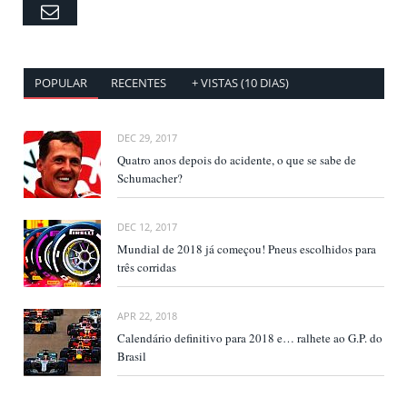
Email
POPULAR
RECENTES
+ VISTAS (10 DIAS)
DEC 29, 2017
Quatro anos depois do acidente, o que se sabe de
Schumacher?
DEC 12, 2017
Mundial de 2018 já começou! Pneus escolhidos para
três corridas
APR 22, 2018
Calendário definitivo para 2018 e… ralhete ao G.P. do
Brasil