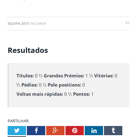
#2
EQUIPA 2017:
MCLAREN
Resultados
Títulos:
0 \\
Grandes Prémios:
1 \\
Vitórias:
0
\\
Pódios:
0 \\
Pole positions:
0
Voltas mais rápidas:
0 \\
Pontos:
1
PARTILHAR.
Twitter
Facebook
Google+
Pinterest
LinkedIn
Tumblr