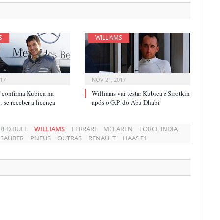
S
WILLIAMS
017
NOV 21, 2017
f confirma Kubica na
Williams vai testar Kubica e Sirotkin
se receber a licença
após o G.P. do Abu Dhabi
RED BULL
WILLIAMS
FERRARI
MCLAREN
FORCE INDIA
SAUBER
PNEUS
OUTRAS
RENAULT
HAAS F1