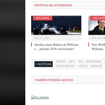
NOTÍCIAS RELACIONADAS
WILLIAMS
WILLIAM
DEC 11, 2017
NOV 26, 2
Sirotkin afasta Kubica da Williams
Toto Wolf
e… pelotão-2018 está fechado!
Williams… 
TODAS
GP’S
FIA
MERCEDES
+ NOTÍCIAS
TORO ROSSO
LOTUS
MANOR
TAMBÉM PODERÁ GOSTAR