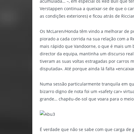
acumulada… –, em especial os Red Bull que têm
Verstappen continua a queixar-se de que o car
as condições exteriores) e ficou atrás de Riccia
Os McLaren/Honda têm vindo a melhorar de pr
piorado a cada corrida na sua relação com a Re
mais rápido que Vandoorne, o que é mais um bom
director da equipa, mantinha um discurso re
tiveram as suas voltas estragadas por carros m
disputada». Até porque ainda lá falta «encaixa
Numa sessão particularmente tranquila em que
bizarro digno de nota foi um «safety car» virt
grande… chapéu-de-sol que voara para o meio 
É verdade que não se sabe com que carga de gas