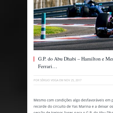
G.P. do Abu Dhabi – Hamilton e Me
Ferrari…
POR
SÉRGIO VEIGA
EM
NOV 25, 2017
Mesmo com condições algo desfavoráveis em pi
recorde do circuito de Yas Marina e a deixar os
sessão de treinos livres para o G.P. do Abu Dh