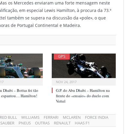
. Mas os Mercedes enviaram uma forte mensagem neste
lificação, em especial Lewis Hamilton, à procura da 73.ª
ettel também se supera na discussão da «pole», o que
horas de Portugal Continental e Madeira.
GP’S
017
NOV 24, 2017
u Dhabi – Bottas foi tão
G.P. do Abu Dhabi – Hamilton na
e espantou… Hamilton!
frente do «ensaio» do duelo com
Vettel
RED BULL
WILLIAMS
FERRARI
MCLAREN
FORCE INDIA
SAUBER
PNEUS
OUTRAS
RENAULT
HAAS F1