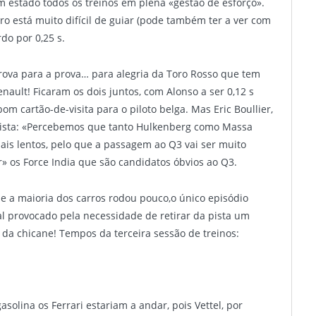
 estado todos os treinos em plena «gestão de esforço».
ro está muito difícil de guiar (pode também ter a ver com
rdo por 0,25 s.
ova para a prova… para alegria da Toro Rosso que tem
nault! Ficaram os dois juntos, com Alonso a ser 0,12 s
 cartão-de-visita para o piloto belga. Mas Eric Boullier,
alista: «Percebemos que tanto Hulkenberg como Massa
ais lentos, pelo que a passagem ao Q3 vai ser muito
r» os Force India que são candidatos óbvios ao Q3.
 a maioria dos carros rodou pouco,o único episódio
ual provocado pela necessidade de retirar da pista um
da chicane! Tempos da terceira sessão de treinos:
olina os Ferrari estariam a andar, pois Vettel, por