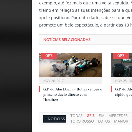
exemplo, até fez mais que uma volta seguida
treino em relação às suas intenções para a qua
«pole position». Por outro lado, sabe-se que V
promete um belo espectáculo, a partir das 13 
NOTÍCIAS RELACIONADAS
GP’S
GP’S
NOV 26, 2017
NOV 25, 2
G.P. do Abu Dhabi – Bottas venceu o
G.P. do Ab
primeiro duelo directo com
rápido qu
Hamilton!
TODAS
GP’S
FIA
MERCEDES
+ NOTÍCIAS
TORO ROSSO
LOTUS
MANOR