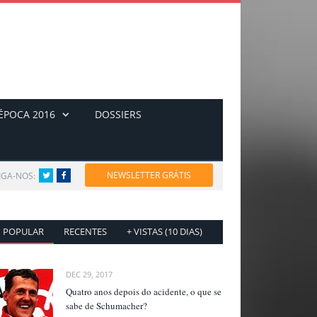
ÉPOCA 2016
DOSSIERS
NEWSLETTER GRÁTIS
IGA-NOS:
Twitter
Facebook
POPULAR
RECENTES
+ VISTAS (10 DIAS)
DEC 29, 2017
Quatro anos depois do acidente, o que se
sabe de Schumacher?