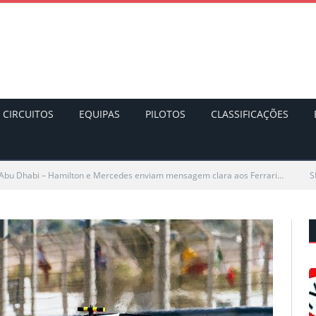
CIRCUITOS
EQUIPAS
PILOTOS
CLASSIFICAÇÕES
 Abu Dhabi – Hamilton e Mercedes enviam mensagem clara aos Ferrari…
S