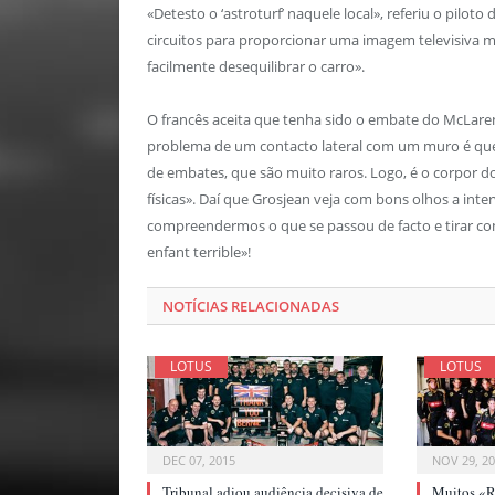
«Detesto o ‘astroturf’ naquele local», referiu o pilot
circuitos para proporcionar uma imagem televisiva 
facilmente desequilibrar o carro».
O francês aceita que tenha sido o embate do McLaren
problema de um contacto lateral com um muro é que
de embates, que são muito raros. Logo, é o corpor do
físicas». Daí que Grosjean veja com bons olhos a in
compreendermos o que se passou de facto e tirar co
enfant terrible»!
NOTÍCIAS RELACIONADAS
LOTUS
LOTUS
DEC 07, 2015
NOV 29, 2
Tribunal adiou audiência decisiva de
Muitos «R