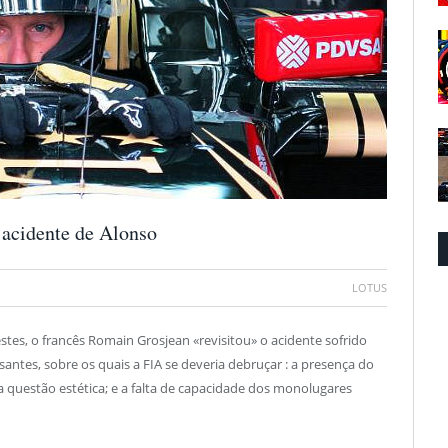
o acidente de Alonso
LOTUS
stes, o francês Romain Grosjean «revisitou» o acidente sofrido
ntes, sobre os quais a FIA se deveria debruçar : a presença do
a questão estética; e a falta de capacidade dos monolugares