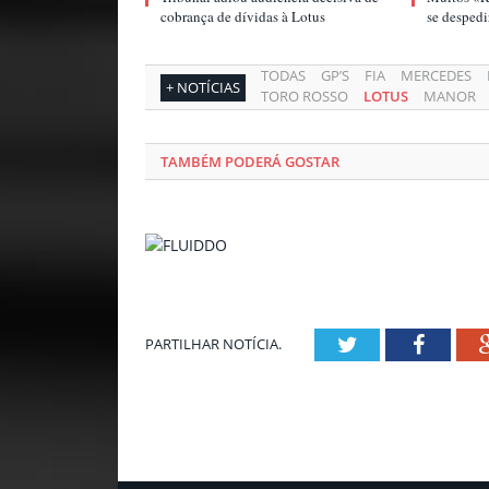
cobrança de dívidas à Lotus
se despedi
TODAS
GP’S
FIA
MERCEDES
+ NOTÍCIAS
TORO ROSSO
LOTUS
MANOR
TAMBÉM PODERÁ GOSTAR
Twitter
Facebo
PARTILHAR NOTÍCIA.