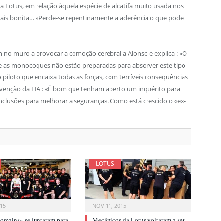
o da Lotus, em relação àquela espécie de alcatifa muito usada nos
mais bonita… «Perde-se repentinamente a aderência o que pode
 no muro a provocar a comoção cerebral a Alonso e explica : «O
 as monocoques não estão preparadas para absorver este tipo
 piloto que encaixa todas as forças, com terríveis consequências
tervenção da FIA : «É bom que tenham aberto um inquérito para
nclusões para melhorar a segurança». Como está crescido o «ex-
LOTUS
015
NOV 11, 2015
omains» se juntaram para
Mecânicos da Lotus voltaram a ser