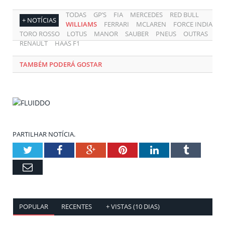
TODAS
GP’S
FIA
MERCEDES
RED BULL
+ NOTÍCIAS
WILLIAMS
FERRARI
MCLAREN
FORCE INDIA
TORO ROSSO
LOTUS
MANOR
SAUBER
PNEUS
OUTRAS
RENAULT
HAAS F1
TAMBÉM PODERÁ GOSTAR
PARTILHAR NOTÍCIA.
Twitter
Facebook
Google+
Pinterest
LinkedIn
Tumblr
Email
POPULAR
RECENTES
+ VISTAS (10 DIAS)