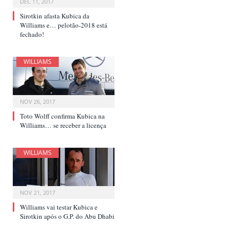
DEC 11, 2017
Sirotkin afasta Kubica da
Williams e… pelotão-2018 está
fechado!
WILLIAMS
NOV 26, 2017
Toto Wolff confirma Kubica na
Williams… se receber a licença
WILLIAMS
NOV 21, 2017
Williams vai testar Kubica e
Sirotkin após o G.P. do Abu Dhabi