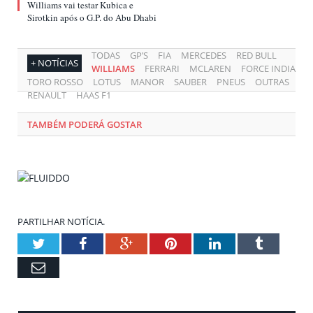
Williams vai testar Kubica e
Sirotkin após o G.P. do Abu Dhabi
TODAS
GP’S
FIA
MERCEDES
RED BULL
+ NOTÍCIAS
WILLIAMS
FERRARI
MCLAREN
FORCE INDIA
TORO ROSSO
LOTUS
MANOR
SAUBER
PNEUS
OUTRAS
RENAULT
HAAS F1
TAMBÉM PODERÁ GOSTAR
PARTILHAR NOTÍCIA.
Twitter
Facebook
Google+
Pinterest
LinkedIn
Tumblr
Email