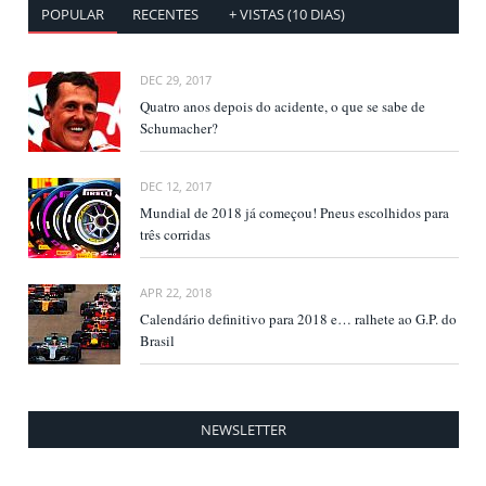
POPULAR
RECENTES
+ VISTAS (10 DIAS)
DEC 29, 2017
Quatro anos depois do acidente, o que se sabe de
Schumacher?
DEC 12, 2017
Mundial de 2018 já começou! Pneus escolhidos para
três corridas
APR 22, 2018
Calendário definitivo para 2018 e… ralhete ao G.P. do
Brasil
NEWSLETTER