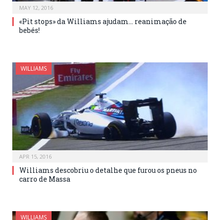
MAY 12, 2016
«Pit stops» da Williams ajudam… reanimação de
bebés!
WILLIAMS
APR 15, 2016
Williams descobriu o detalhe que furou os pneus no
carro de Massa
WILLIAMS