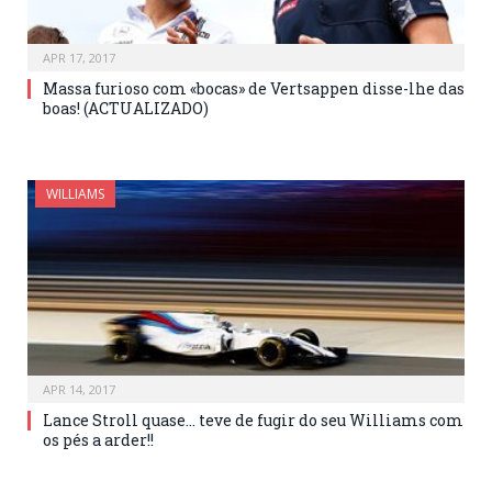
APR 17, 2017
Massa furioso com «bocas» de Vertsappen disse-lhe das
boas! (ACTUALIZADO)
WILLIAMS
APR 14, 2017
Lance Stroll quase… teve de fugir do seu Williams com
os pés a arder!!