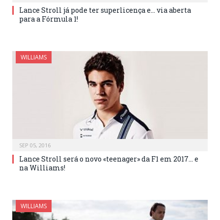
Lance Stroll já pode ter superlicença e… via aberta
para a Fórmula 1!
WILLIAMS
SEP 05, 2016
Lance Stroll será o novo «teenager» da F1 em 2017... e
na Williams!
WILLIAMS