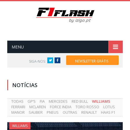
MENU
Twitter
Facebook
NEWSLETTER GRÁTIS
SIGA-NOS:
NOTÍCIAS
TODAS
GP’S
FIA
MERCEDES
RED BULL
WILLIAMS
FERRARI
MCLAREN
FORCE INDIA
TORO ROSSO
LOTUS
MANOR
SAUBER
PNEUS
OUTRAS
RENAULT
HAAS F1
WILLIAMS